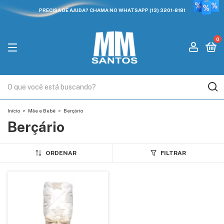
PRECISA DE AJUDA? CHAMA NO WHATSAPP (13) 3201-8181
0
Início
>
Mãe e Bebê
>
Berçário
Berçário
ORDENAR
FILTRAR