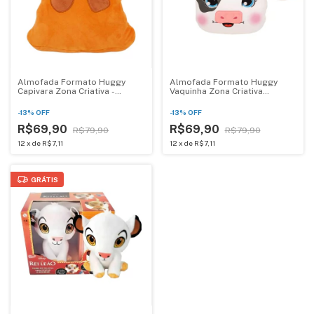
Almofada Formato Huggy
Almofada Formato Huggy
Capivara Zona Criativa -
Vaquinha Zona Criativa
10065508
10065486
-
13
%
OFF
-
13
%
OFF
R$69,90
R$69,90
R$79,90
R$79,90
12
x
de
R$7,11
12
x
de
R$7,11
GRÁTIS