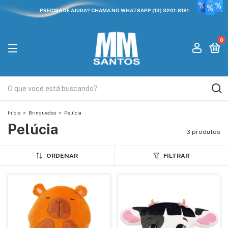
PRECISA DE AJUDA? CHAMA NO WHATSAPP (13) 3201-8181
0
Início
>
Brinquedos
>
Pelúcia
Pelúcia
3 produtos
ORDENAR
FILTRAR