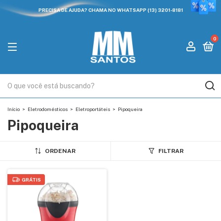
PRECISA DE AJUDA? CHAMA NO WHATSAPP (13) 3201-8181
0
Início
>
Eletrodomésticos
>
Eletroportáteis
>
Pipoqueira
Pipoqueira
ORDENAR
FILTRAR
GRÁTIS