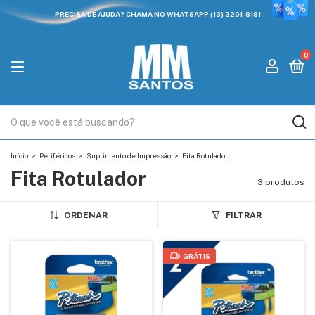
PRECISA DE AJUDA? CHAMA NO WHATSAPP (13) 3201-8181
0
Início
>
Periféricos
>
Suprimento de Impressão
>
Fita Rotulador
Fita Rotulador
3 produtos
ORDENAR
FILTRAR
GRÁTIS