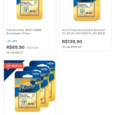
Fita Brother M231 12MM
Kit 2 Fitas Rotulador Brother
Rotulador Preto
Pt-65 Pt-90 Pt85 Pt-85 M231
R$139,90
-
3
%
OFF
R$69,90
12
x
de
R$14,24
R$71,90
12
x
de
R$7,11
GRÁTIS