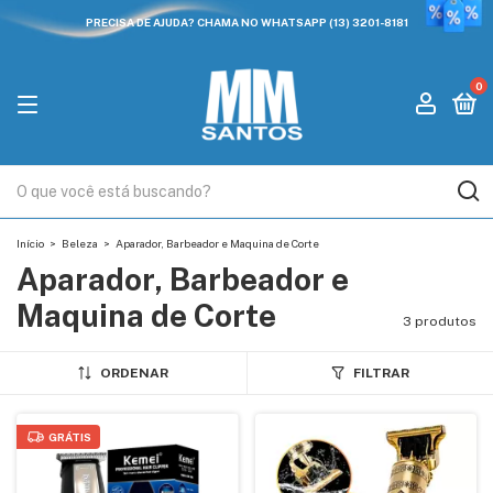
PRECISA DE AJUDA? CHAMA NO WHATSAPP (13) 3201-8181
0
Início
>
Beleza
>
Aparador, Barbeador e Maquina de Corte
Aparador, Barbeador e
Maquina de Corte
3 produtos
ORDENAR
FILTRAR
GRÁTIS