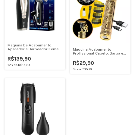
Maquina De Acabamento,
Aparador e Barbeador Kemei
Maquina Acabamento
Preto Bivolt KM-2057
Profissional Cabelo, Barba e
Pelos Sem Fio Bivolt Trimmer
R$139,90
Suit Dourada
R$29,90
12
x
de
R$14,24
6
x
de
R$5,70