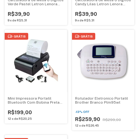
Verde Pastel Letron Lenora
Candy Lilas Letron Lenora
99334
99335
R$39,90
R$39,90
9
x
de
R$5,31
9
x
de
R$5,31
GRÁTIS
GRÁTIS
Mini Impressora Portatil
Rotulador Eletronico Portatil
Bluetooth Com Bobina Preta
Brother Branco Ptm95wt
Oi Vida Oi-1005
R$199,00
-
13
%
OFF
R$259,90
12
x
de
R$20,25
R$299,00
12
x
de
R$26,45