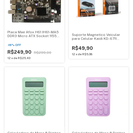
Placa Mae Afox H61 IH61-MA5
Suporte Magnetico Veicular
DDR3 Micro ATX Socket 1155
para Celular Kaidi KD-6711
Gamer Intel USB 2.0
Preto
-
16
%
OFF
R$49,90
R$249,90
R$299,00
12
x
de
R$5,08
12
x
de
R$25,43
Calculadora de Mesa 8 Digitos
Calculadora de Mesa 8 Digitos