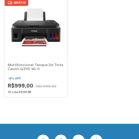
GRÁTIS
Multifuncional Tanque De Tinta
Canon G3110 Wi-fi
-
9
%
OFF
R$999,00
R$1.099,00
12
x
de
R$101,66