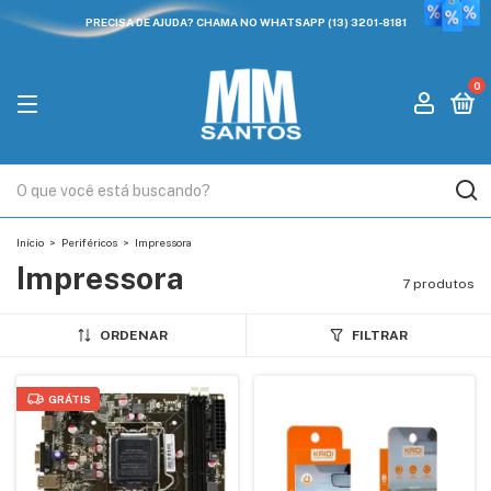
PRECISA DE AJUDA? CHAMA NO WHATSAPP (13) 3201-8181
0
Início
>
Periféricos
>
Impressora
Impressora
7 produtos
ORDENAR
FILTRAR
GRÁTIS