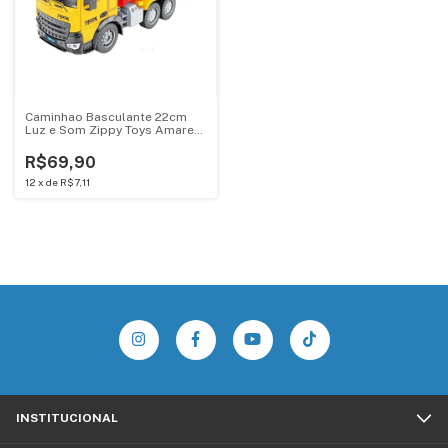
Caminhao Basculante 22cm
Luz e Som Zippy Toys Amarelo
e Vermelho - CF24348
R$69,90
12
x
de
R$7,11
INSTITUCIONAL