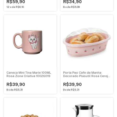
R$59,90
R$34,90
12
x
de
R$6,10
8
x
de
R$5,09
Caneca Mini Tina Marie 100ML
Porta Pao Cafe da Manha
Rosa Zona Criativa 10026019
Decorado Plasutil Rosa Cereja
com Tampa Transparente -
4411
R$39,90
R$39,90
9
x
de
R$5,31
9
x
de
R$5,31