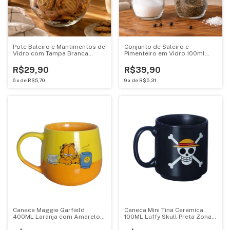
Pote Baleiro e Mantimentos de
Conjunto de Saleiro e
Vidro com Tampa Branca
Pimenteiro em Vidro 100ml
750ML Casambiente KC-511
com Tampa Preta KC-210-1
R$29,90
R$39,90
6
x
de
R$5,70
9
x
de
R$5,31
Caneca Maggie Garfield
Caneca Mini Tina Ceramica
400ML Laranja com Amarelo
100ML Luffy Skull Preta Zona
Zona Criativa 10025927
Criativa 10024399