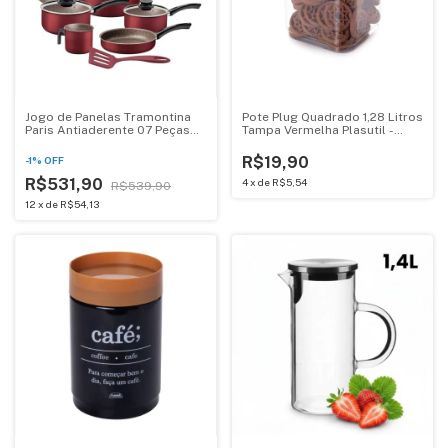
Jogo de Panelas Tramontina
Pote Plug Quadrado 1,28 Litros
Paris Antiaderente 07 Peças
Tampa Vermelha Plasutil -
Vermelho - 28599717
12935
R$19,90
-
1
%
OFF
R$531,90
4
x
de
R$5,54
R$539,90
12
x
de
R$54,13