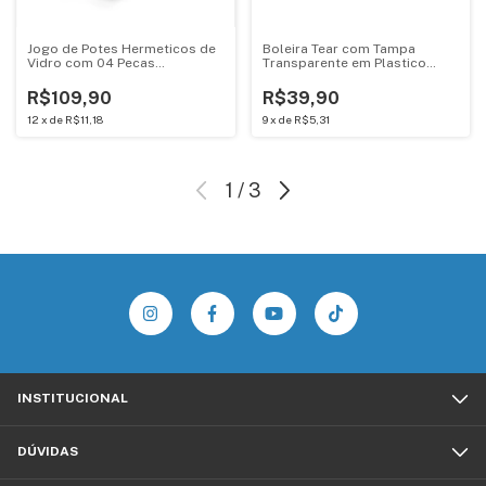
Jogo de Potes Hermeticos de
Boleira Tear com Tampa
Vidro com 04 Pecas
Transparente em Plastico
Electrolux 41050546
Plasutil 14893
R$109,90
R$39,90
12
x
de
R$11,18
9
x
de
R$5,31
1
/
3
INSTITUCIONAL
DÚVIDAS