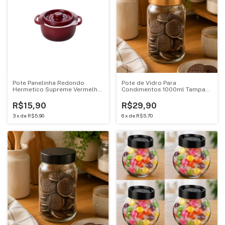
Pote Panelinha Redondo
Pote de Vidro Para
Hermetico Supreme Vermelho
Condimentos 1000ml Tampa
180ML Mini Cacarola 18334
Rose Casambiente KC-270
R$15,90
R$29,90
3
x
de
R$5,90
6
x
de
R$5,70