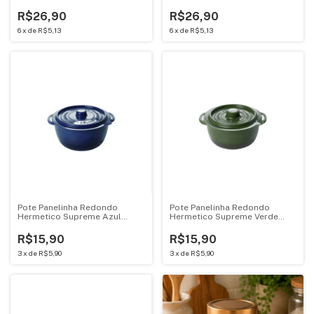
950ML Mini Cacarola 18341
950ML Mini Cacarola 18336
R$26,90
R$26,90
6
x
de
R$5,13
6
x
de
R$5,13
Pote Panelinha Redondo
Pote Panelinha Redondo
Hermetico Supreme Azul
Hermetico Supreme Verde
180ML Mini Cacarola 18334
180ML Mini Cacarola 18334
R$15,90
R$15,90
3
x
de
R$5,90
3
x
de
R$5,90