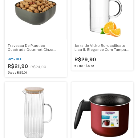
Travessa De Plastico
Jarra de Vidro Borossilicato
Quadrada Gourmet Cinza
Lisa 1L Elegance Com Tampa
710ml Plasutil 5459
Mark Blank
R$29,90
-
12
%
OFF
R$21,90
6
x
de
R$5,70
R$24,90
5
x
de
R$5,01