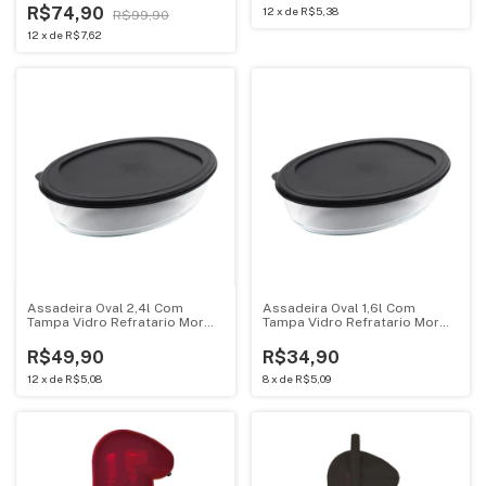
R$74,90
12
x
de
R$5,38
R$99,90
12
x
de
R$7,62
Assadeira Oval 2,4l Com
Assadeira Oval 1,6l Com
Tampa Vidro Refratario Mor
Tampa Vidro Refratario Mor
007844
007843
R$49,90
R$34,90
12
x
de
R$5,08
8
x
de
R$5,09