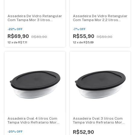
Assadeira De Vidro Retangular
Assadeira De Vidro Retangular
Com Tampa Mor 3 litros
Com Tampa Mor 2,2 litros
007832
007831
-
22
%
OFF
-
7
%
OFF
R$69,90
R$55,90
R$89,90
R$59,90
12
x
de
R$7,11
12
x
de
R$5,69
Assadeira Oval 4 litros Com
Assadeira Oval 3 litros Com
Tampa Vidro Refratario Mor
Tampa Vidro Refratario Mor
007846
007845
R$52,90
-
25
%
OFF