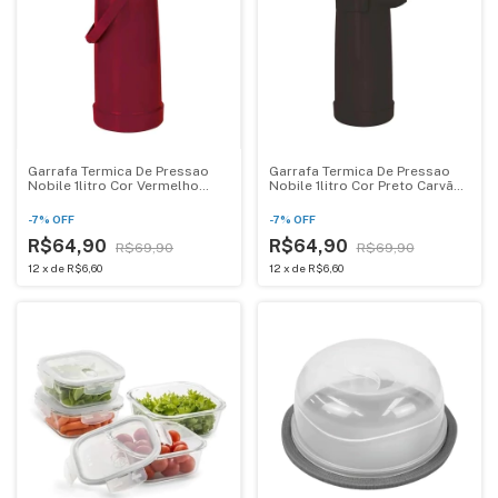
Garrafa Termica De Pressao
Garrafa Termica De Pressao
Nobile 1litro Cor Vermelho
Nobile 1litro Cor Preto Carvão
Rubi Mor
Mor
-
7
%
OFF
-
7
%
OFF
R$64,90
R$64,90
R$69,90
R$69,90
12
x
de
R$6,60
12
x
de
R$6,60