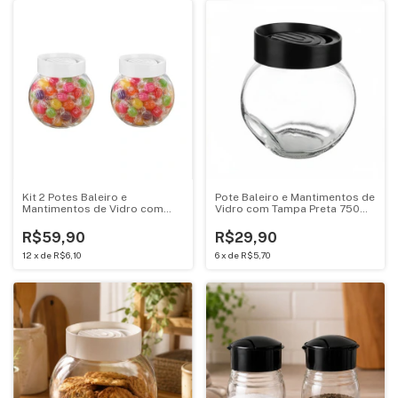
Kit 2 Potes Baleiro e
Pote Baleiro e Mantimentos de
Mantimentos de Vidro com
Vidro com Tampa Preta 750ML
Tampa Branca 750ML
Casambiente KC-511
Casambiente KC-511
R$59,90
R$29,90
12
x
de
R$6,10
6
x
de
R$5,70