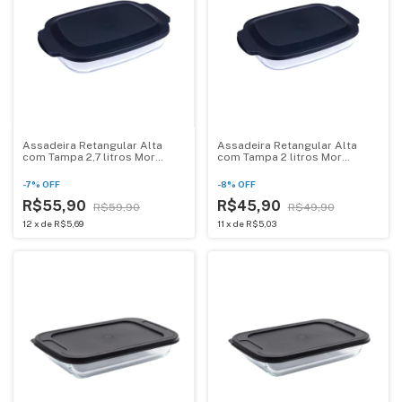
Assadeira Retangular Alta
Assadeira Retangular Alta
com Tampa 2,7 litros Mor
com Tampa 2 litros Mor
007858
007857
-
7
%
OFF
-
8
%
OFF
R$55,90
R$45,90
R$59,90
R$49,90
12
x
de
R$5,69
11
x
de
R$5,03