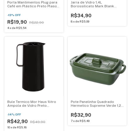
Porta Mantimentos Plug para
Jarra de Vidro 1,4L
Café em Plástico Preto Plasútil
Borossilicato Mark Blank
1.15L - 017782
Elegance
R$34,90
-
13
%
OFF
R$19,90
8
x
de
R$5,09
R$22,90
4
x
de
R$5,54
Bule Termico Mor Haus 1litro
Pote Panelinha Quadrado
Ampola de Vidro Preto
Hermetico Supreme Verde 1,2L
25100852
18343
R$32,90
-
14
%
OFF
R$42,90
7
x
de
R$5,49
R$49,90
10
x
de
R$5,18