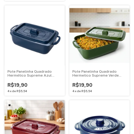
Pote Panelinha Quadrado
Pote Panelinha Quadrado
Hermético Supreme Azul
Hermetico Supreme Verde
450ML Mini Caçarola 18327
450ML Mini Cacarola 18342
R$19,90
R$19,90
4
x
de
R$5,54
4
x
de
R$5,54