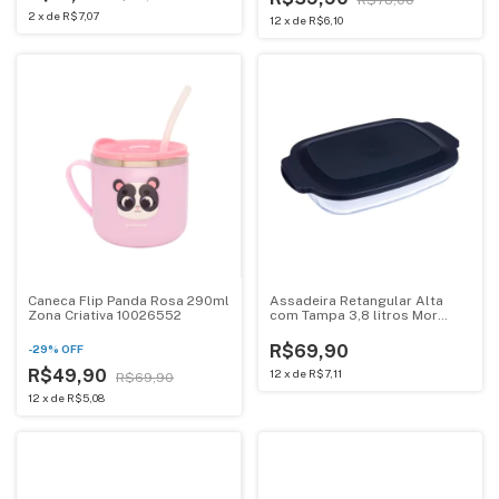
2
x
de
R$7,07
12
x
de
R$6,10
Caneca Flip Panda Rosa 290ml
Assadeira Retangular Alta
Zona Criativa 10026552
com Tampa 3,8 litros Mor
007859
R$69,90
-
29
%
OFF
R$49,90
12
x
de
R$7,11
R$69,90
12
x
de
R$5,08