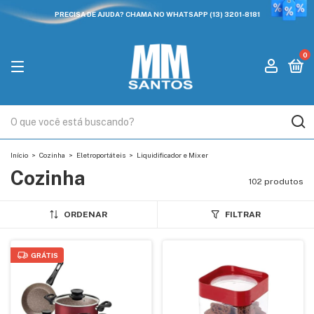
PRECISA DE AJUDA? CHAMA NO WHATSAPP (13) 3201-8181
0
Início
>
Cozinha
>
Eletroportáteis
>
Liquidificador e Mixer
Cozinha
102 produtos
ORDENAR
FILTRAR
GRÁTIS