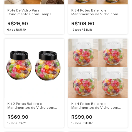
Pote De Vidro Para
Kit 4 Potes Baleiro e
Condimentos com Tampa
Mantimentos de Vidro com
Preta 1000ML
Tampa Preta 750ML
Casambiente KC-511
R$29,90
R$109,90
6
x
de
R$5,70
12
x
de
R$11,18
Kit 2 Potes Baleiro e
Kit 4 Potes Baleiro e
Mantimentos de Vidro com
Mantimentos de Vidro com
Tampa Preta 750ML
Tampa Branca 750ML
Casambiente KC-511
Casambiente KC-511
R$69,90
R$99,00
12
x
de
R$7,11
12
x
de
R$10,07