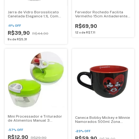
Jarra de Vidro Borossilicato
Fervedor Rochedo Facilita
Canelada Elegance 1,1L Com
Vermelho 15cm Antiaderente
Tampa Mark Blank
Resist Limpa Facil
R$69,90
-
11
%
OFF
R$39,90
12
x
de
R$7,11
R$44,90
9
x
de
R$5,31
Mini Processador e Triturador
Caneca Bobby Mickey e Minnie
de Alimentos Manual 3
Namorados 500ml Zona
Laminas Genius LY-606
Criativa 10026391
-
57
%
OFF
-
23
%
OFF
R$12,90
R$59,90
R$29,90
R$78,00